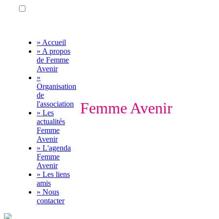
» Accueil
» A propos
de Femme
Avenir
»
Organisation
de
Femme Avenir
l'association
» Les
actualités
Femme
Avenir
» L'agenda
Femme
Avenir
» Les liens
amis
» Nous
contacter